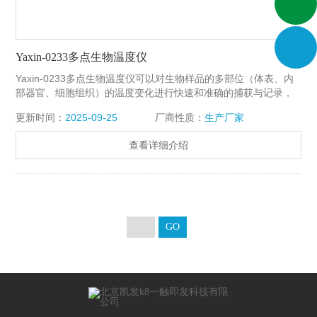
Yaxin-0233多点生物温度仪
Yaxin-0233多点生物温度仪可以对生物样品的多部位（体表、内
部器官、细胞组织）的温度变化进行快速和准确的捕获与记录，
同时监测10个部位的温度。该产品可用于观察物体结冰时的温度
更新时间：
2025-09-25
厂商性质：
生产厂家
跃变情况、观察冰点变化、探究食品冷冻贮藏条件。还可以应用
于生物逆境生理、生物能量利用、冻伤治疗、生物体内、体表温
查看详细介绍
度、生物冷冻害、医学热疗、食品保鲜等多领域研究。